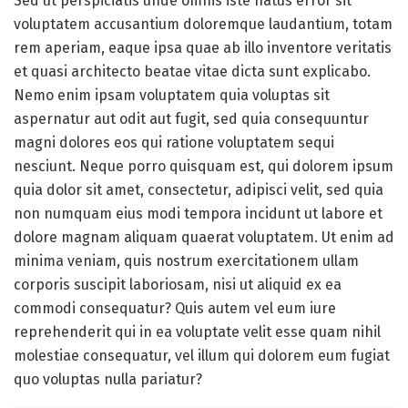
Sed ut perspiciatis unde omnis iste natus error sit
voluptatem accusantium doloremque laudantium, totam
rem aperiam, eaque ipsa quae ab illo inventore veritatis
et quasi architecto beatae vitae dicta sunt explicabo.
Nemo enim ipsam voluptatem quia voluptas sit
aspernatur aut odit aut fugit, sed quia consequuntur
magni dolores eos qui ratione voluptatem sequi
nesciunt. Neque porro quisquam est, qui dolorem ipsum
quia dolor sit amet, consectetur, adipisci velit, sed quia
non numquam eius modi tempora incidunt ut labore et
dolore magnam aliquam quaerat voluptatem. Ut enim ad
minima veniam, quis nostrum exercitationem ullam
corporis suscipit laboriosam, nisi ut aliquid ex ea
commodi consequatur? Quis autem vel eum iure
reprehenderit qui in ea voluptate velit esse quam nihil
molestiae consequatur, vel illum qui dolorem eum fugiat
quo voluptas nulla pariatur?