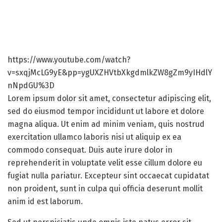
https://www.youtube.com/watch?
v=sxqjMcLG9yE&pp=ygUXZHVtbXkgdmlkZW8gZm9yIHdlY
nNpdGU%3D
Lorem ipsum dolor sit amet, consectetur adipiscing elit,
sed do eiusmod tempor incididunt ut labore et dolore
magna aliqua. Ut enim ad minim veniam, quis nostrud
exercitation ullamco laboris nisi ut aliquip ex ea
commodo consequat. Duis aute irure dolor in
reprehenderit in voluptate velit esse cillum dolore eu
fugiat nulla pariatur. Excepteur sint occaecat cupidatat
non proident, sunt in culpa qui officia deserunt mollit
anim id est laborum.