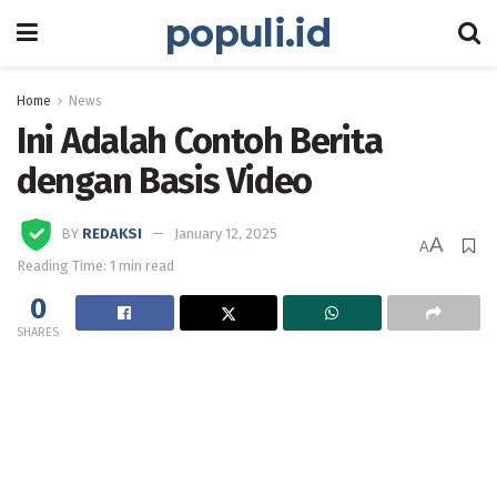
populi.id
Home
News
Ini Adalah Contoh Berita
dengan Basis Video
BY
REDAKSI
January 12, 2025
A
A
Reading Time: 1 min read
0
SHARES