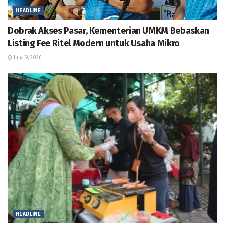
HEADLINE
Dobrak Akses Pasar, Kementerian UMKM Bebaskan
Listing Fee Ritel Modern untuk Usaha Mikro
July 19, 2026
HEADLINE