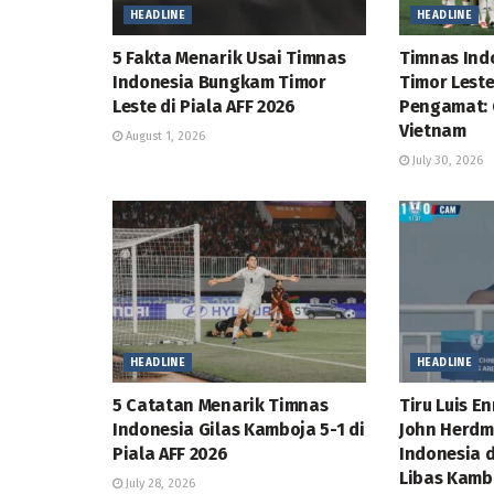
HEADLINE
HEADLINE
5 Fakta Menarik Usai Timnas
Timnas Ind
Indonesia Bungkam Timor
Timor Leste 
Leste di Piala AFF 2026
Pengamat: 
Vietnam
August 1, 2026
July 30, 2026
HEADLINE
HEADLINE
5 Catatan Menarik Timnas
Tiru Luis En
Indonesia Gilas Kamboja 5-1 di
John Herdm
Piala AFF 2026
Indonesia d
Libas Kamb
July 28, 2026