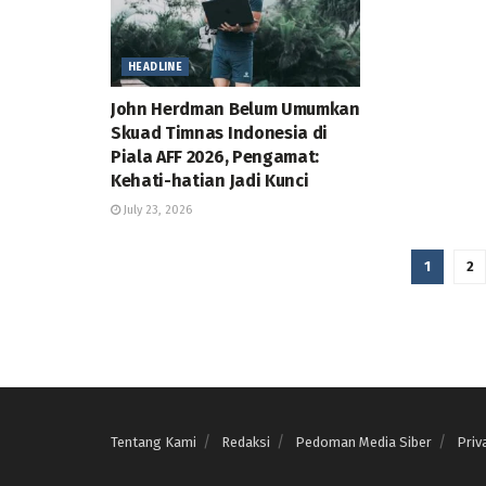
HEADLINE
John Herdman Belum Umumkan
Skuad Timnas Indonesia di
Piala AFF 2026, Pengamat:
Kehati-hatian Jadi Kunci
July 23, 2026
1
2
Tentang Kami
Redaksi
Pedoman Media Siber
Priv