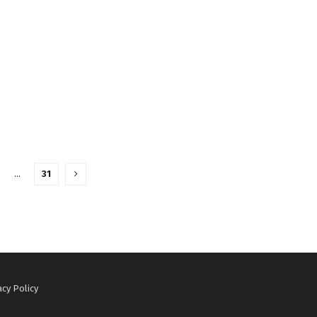
…
31
acy Policy