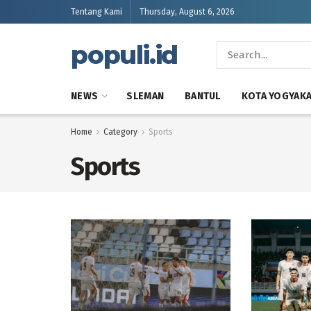
Tentang Kami
Thursday, August 6, 2026
populi.id
NEWS
SLEMAN
BANTUL
KOTA YOGYAK
Home
Category
Sports
Sports