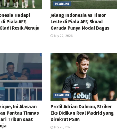
HEADLINE
onesia Hadapi
Jelang Indonesia vs Timor
di Piala AFF,
Leste di Piala AFF, Skuad
Gladi Resik Menuju
Garuda Punya Modal Bagus
July 29, 2026
HEADLINE
rique, Ini Alasaan
Profil Adrian Dalmau, Striker
an Pantau Timnas
Eks Didikan Real Madrid yang
ari Tribun saat
Direkrut PSIM
oja
July 28, 2026