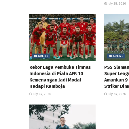
July 28, 2026
HEADLINE
HEADLINE
Rekor Laga Pembuka Timnas
PSS Sleman
Indonesia di Piala AFF: 10
Super Leag
Kemenangan Jadi Modal
Amankan 9 
Hadapi Kamboja
Striker Dim
July 24, 2026
July 24, 2026