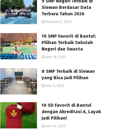
9 SMP Negeri Terbaik di
Sleman Berdasar Data
Terbaru Tahun 2026
February 9, 2026
10 SMP Favorit di Bantul:
Pilihan Terbaik Sekolah
Negeri dan Swasta
June 18, 2025
8 SMP Terbaik di Sleman
yang Bisa Jadi Pilihan
June 4, 2025
10 SD Favorit di Bantul
dengan Akreditasi A, Layak
Jadi Pilihan!
June 12, 2025