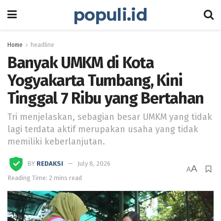
populi.id
Home
headline
Banyak UMKM di Kota
Yogyakarta Tumbang, Kini
Tinggal 7 Ribu yang Bertahan
Tri menjelaskan, sebagian besar UMKM yang tidak
lagi terdata aktif merupakan usaha yang tidak
memiliki keberlanjutan.
BY
REDAKSI
July 8, 2026
A
A
Reading Time: 2 mins read