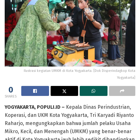
Ilustrasi kegiatan UMKM di Kota Yogyakarta. [Dok Disperindagkop Kota
Yogyakarta]
0
SHARES
YOGYAKARTA, POPULI.ID –
Kepala Dinas Perindustrian,
Koperasi, dan UKM Kota Yogyakarta, Tri Karyadi Riyanto
Raharjo, mengungkapkan bahwa jumlah pelaku Usaha
Mikro, Kecil, dan Menengah (UMKM) yang benar-benar
aktif di Kota Yogyakarta jauh lebih sedikit dibandingkan