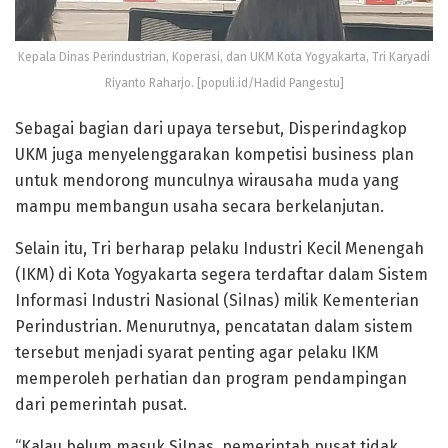
Kepala Dinas Perindustrian, Koperasi, dan UKM Kota Yogyakarta, Tri Karyadi
Riyanto Raharjo. [populi.id/Hadid Pangestu]
Sebagai bagian dari upaya tersebut, Disperindagkop
UKM juga menyelenggarakan kompetisi business plan
untuk mendorong munculnya wirausaha muda yang
mampu membangun usaha secara berkelanjutan.
Selain itu, Tri berharap pelaku Industri Kecil Menengah
(IKM) di Kota Yogyakarta segera terdaftar dalam Sistem
Informasi Industri Nasional (SiInas) milik Kementerian
Perindustrian. Menurutnya, pencatatan dalam sistem
tersebut menjadi syarat penting agar pelaku IKM
memperoleh perhatian dan program pendampingan
dari pemerintah pusat.
“Kalau belum masuk SiInas, pemerintah pusat tidak