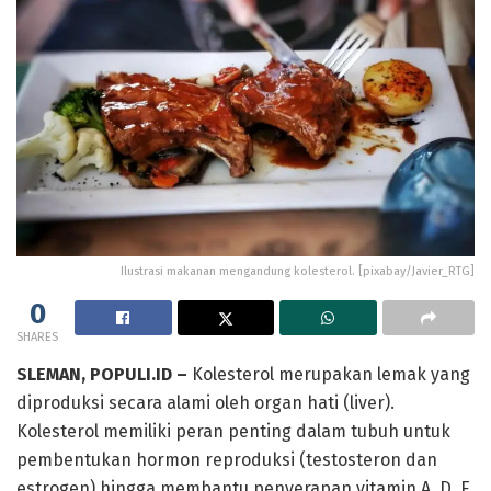
Ilustrasi makanan mengandung kolesterol. [pixabay/Javier_RTG]
0
SHARES
SLEMAN, POPULI.ID –
Kolesterol merupakan lemak yang
diproduksi secara alami oleh organ hati (liver).
Kolesterol memiliki peran penting dalam tubuh untuk
pembentukan hormon reproduksi (testosteron dan
estrogen) hingga membantu penyerapan vitamin A, D, E,