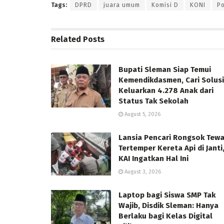
Tags:
DPRD
juara umum
Komisi D
KONI
P
Related
Posts
Bupati Sleman Siap Temui
Kemendikdasmen, Cari Solusi
Keluarkan 4.278 Anak dari
Status Tak Sekolah
August 5, 2026
Lansia Pencari Rongsok Tew
Tertemper Kereta Api di Janti
KAI Ingatkan Hal Ini
August 3, 2026
Laptop bagi Siswa SMP Tak
Wajib, Disdik Sleman: Hanya
Berlaku bagi Kelas Digital