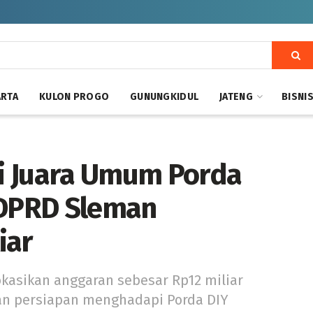
ARTA
KULON PROGO
GUNUNGKIDUL
JATENG
BISNI
i Juara Umum Porda
 DPRD Sleman
iar
kasikan anggaran sebesar Rp12 miliar
n persiapan menghadapi Porda DIY