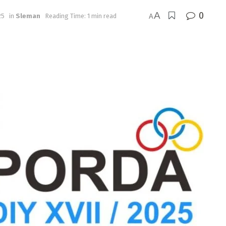
A
0
25
in
Sleman
Reading Time: 1 min read
A