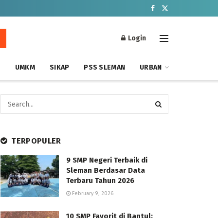
Login
S
UMKM
SIKAP
PSS SLEMAN
URBAN
TERPOPULER
9 SMP Negeri Terbaik di
Sleman Berdasar Data
Terbaru Tahun 2026
February 9, 2026
10 SMP Favorit di Bantul: