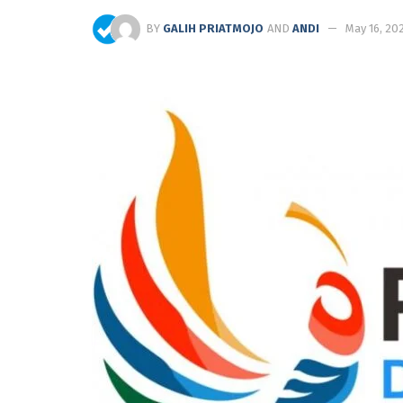
BY
GALIH PRIATMOJO
AND
ANDI
May 16, 20