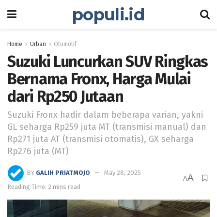
populi.id
Home
Urban
Otomotif
Suzuki Luncurkan SUV Ringkas
Bernama Fronx, Harga Mulai
dari Rp250 Jutaan
Suzuki Fronx hadir dalam beberapa varian, yakni
GL seharga Rp259 juta MT (transmisi manual) dan
Rp271 juta AT (transmisi otomatis), GX seharga
Rp276 juta (MT)
BY
GALIH PRIATMOJO
May 28, 2025
A
A
Reading Time: 2 mins read