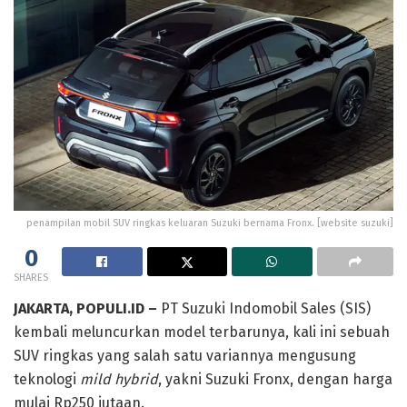
penampilan mobil SUV ringkas keluaran Suzuki bernama Fronx. [website suzuki]
0
SHARES
JAKARTA, POPULI.ID –
PT Suzuki Indomobil Sales (SIS)
kembali meluncurkan model terbarunya, kali ini sebuah
SUV ringkas yang salah satu variannya mengusung
teknologi
mild hybrid
, yakni Suzuki Fronx, dengan harga
mulai Rp250 jutaan.