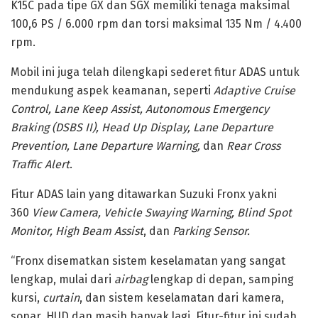
K15C pada tipe GX dan SGX memiliki tenaga maksimal
100,6 PS / 6.000 rpm dan torsi maksimal 135 Nm / 4.400
rpm.
Mobil ini juga telah dilengkapi sederet fitur ADAS untuk
mendukung aspek keamanan, seperti
Adaptive Cruise
Control, Lane Keep Assist, Autonomous Emergency
Braking (DSBS II), Head Up Display, Lane Departure
Prevention, Lane Departure Warning,
dan
Rear Cross
Traffic Alert
.
Fitur ADAS lain yang ditawarkan Suzuki Fronx yakni
360
View Camera, Vehicle Swaying Warning, Blind Spot
Monitor, High Beam Assist
, dan
Parking Sensor.
“Fronx disematkan sistem keselamatan yang sangat
lengkap, mulai dari
airbag
lengkap di depan, samping
kursi,
curtain
, dan sistem keselamatan dari kamera,
sonar, HUD dan masih banyak lagi. Fitur-fitur ini sudah