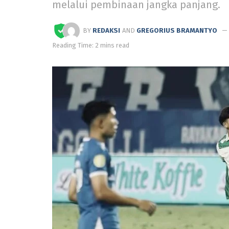
melalui pembinaan jangka panjang.
BY
REDAKSI
AND
GREGORIUS BRAMANTYO
Reading Time: 2 mins read