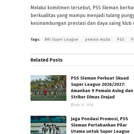
Melalui komitmen tersebut, PSS Sleman berh
berkualitas yang mampu menjadi tulang pung
kesinambungan prestasi dan daya saing klub 
Tags:
BRI Super League
pemain muda
PSS
P
Related
Posts
PSS Sleman Perkuat Skuad
Super League 2026/2027:
Amankan 9 Pemain Asing dan
Striker Dimas Drajad
July 24, 2026
Jaga Pondasi Promosi, PSS
Sleman Pertahankan Pilar
Utama untuk Super League