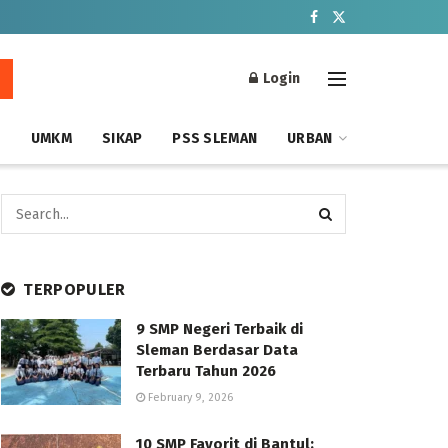
Login
S
UMKM
SIKAP
PSS SLEMAN
URBAN
TERPOPULER
9 SMP Negeri Terbaik di
Sleman Berdasar Data
Terbaru Tahun 2026
February 9, 2026
10 SMP Favorit di Bantul: