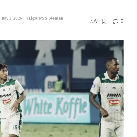
July 3, 2026
in
Liga
,
PSS Sleman
A
0
A