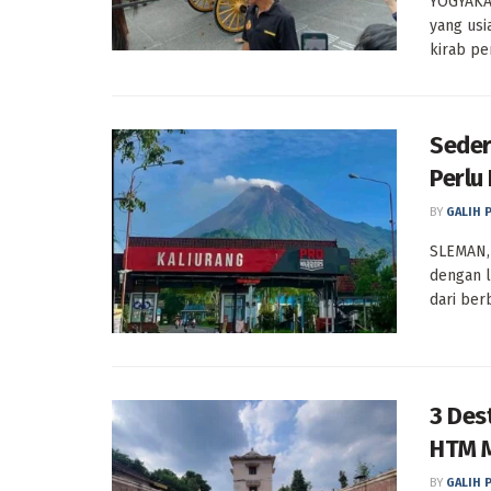
YOGYAKAR
yang usi
kirab per
Seder
Perlu
BY
GALIH 
SLEMAN,
dengan 
dari berb
3 Des
HTM M
BY
GALIH 