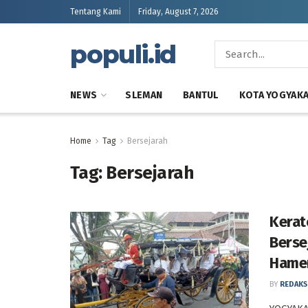
Tentang Kami
Friday, August 7, 2026
populi.id
NEWS
SLEMAN
BANTUL
KOTA YOGYAK
Home
Tag
Bersejarah
Tag:
Bersejarah
Kerat
Berse
Hame
BY
REDAKS