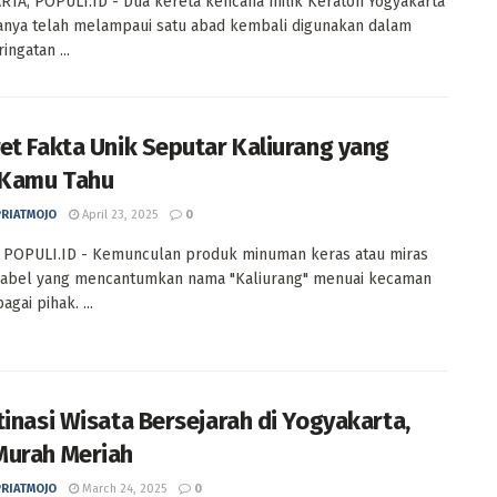
TA, POPULI.ID - Dua kereta kencana milik Keraton Yogyakarta
anya telah melampaui satu abad kembali digunakan dalam
ingatan ...
et Fakta Unik Seputar Kaliurang yang
 Kamu Tahu
PRIATMOJO
April 23, 2025
0
 POPULI.ID - Kemunculan produk minuman keras atau miras
label yang mencantumkan nama "Kaliurang" menuai kecaman
agai pihak. ...
tinasi Wisata Bersejarah di Yogyakarta,
urah Meriah
PRIATMOJO
March 24, 2025
0