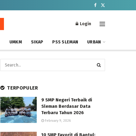
Login
S
UMKM
SIKAP
PSS SLEMAN
URBAN
TERPOPULER
9 SMP Negeri Terbaik di
Sleman Berdasar Data
Terbaru Tahun 2026
February 9, 2026
10 SMP Favorit di Bantul: