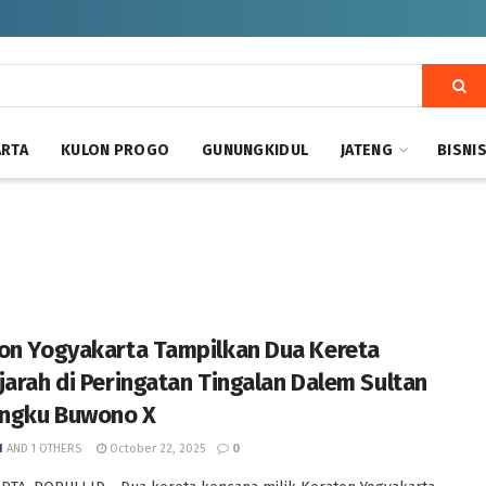
ARTA
KULON PROGO
GUNUNGKIDUL
JATENG
BISNI
on Yogyakarta Tampilkan Dua Kereta
jarah di Peringatan Tingalan Dalem Sultan
ngku Buwono X
I
AND
1 OTHERS
October 22, 2025
0