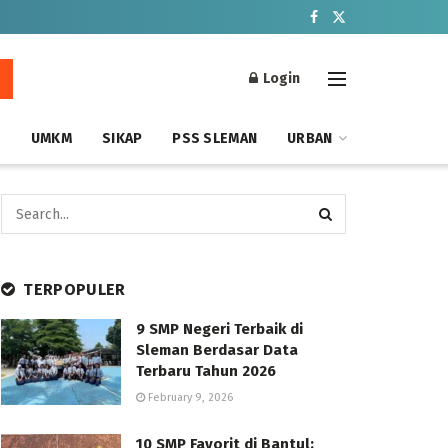
Login
S
UMKM
SIKAP
PSS SLEMAN
URBAN
TERPOPULER
9 SMP Negeri Terbaik di
Sleman Berdasar Data
Terbaru Tahun 2026
February 9, 2026
10 SMP Favorit di Bantul: