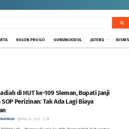
ARTA
KULON PROGO
GUNUNGKIDUL
JATENG
BISNI
Hadiah di HUT ke-109 Sleman, Bupati Janji
 SOP Perizinan: Tak Ada Lagi Biaya
an
PRIATMOJO
May 14, 2025
0