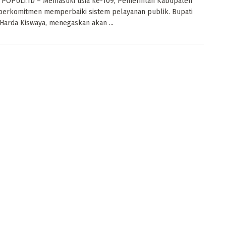
 POPULI.ID – Memasuki usia ke-109, Pemerintah Kabupaten
berkomitmen memperbaiki sistem pelayanan publik. Bupati
Harda Kiswaya, menegaskan akan ...