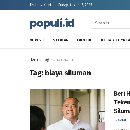
Tentang Kami
Friday, August 7, 2026
populi.id
NEWS
SLEMAN
BANTUL
KOTA YOGYAK
Home
Tag
biaya siluman
Tag:
biaya siluman
Beri 
Teken
Silum
BY
GALIH 