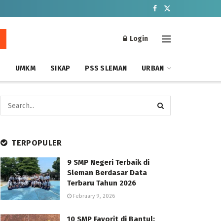
Login
S
UMKM
SIKAP
PSS SLEMAN
URBAN
TERPOPULER
9 SMP Negeri Terbaik di
Sleman Berdasar Data
Terbaru Tahun 2026
February 9, 2026
10 SMP Favorit di Bantul: