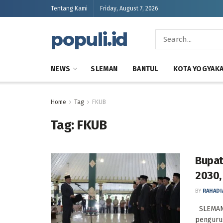
Tentang Kami
Friday, August 7, 2026
populi.id
NEWS
SLEMAN
BANTUL
KOTA YOGYAK
Home
Tag
FKUB
Tag:
FKUB
Bupat
2030,
BY
RAHADI
SLEMAN,
penguru