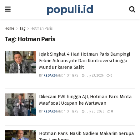
populi.id
Home
Tag
Hotman Paris
Tag:
Hotman Paris
Jejak Singkat 4 Hari Hotman Paris Dampingi
Febrie Adriansyah: Dari Kontroversi hingga
Mundur karena Sakit
BY
REDAKSI
AND
1 OTHERS
July 23, 2026
0
Dikecam PWI hingga AJI, Hotman Paris Minta
Maaf soal Ucapan ke Wartawan
BY
REDAKSI
AND
1 OTHERS
July 20, 2026
0
Hotman Paris: Nasib Nadiem Makarim Serupa
Tom Lembong