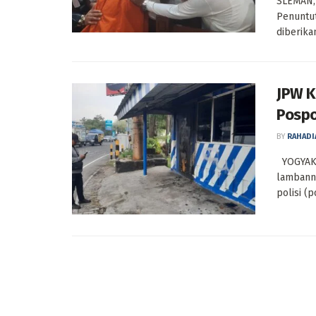
SLEMAN, 
Penuntut
diberikan
JPW K
Pospo
BY
RAHADI
YOGYAKAR
lambann
polisi (po