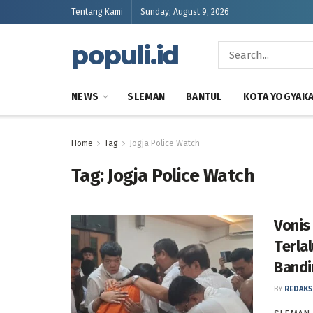
Tentang Kami
Sunday, August 9, 2026
populi.id
NEWS
SLEMAN
BANTUL
KOTA YOGYAK
Home
Tag
Jogja Police Watch
Tag:
Jogja Police Watch
Vonis
Terla
Bandi
BY
REDAKS