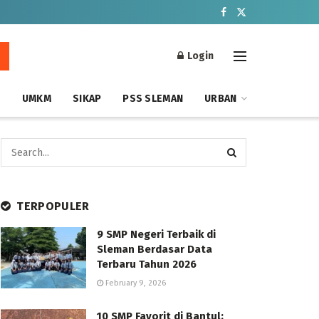
Login
S
UMKM
SIKAP
PSS SLEMAN
URBAN
TERPOPULER
9 SMP Negeri Terbaik di
Sleman Berdasar Data
Terbaru Tahun 2026
February 9, 2026
10 SMP Favorit di Bantul: