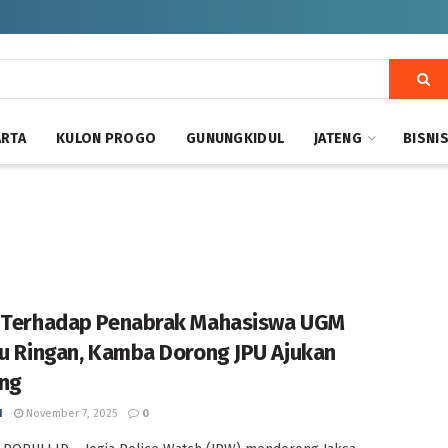
ARTA
KULON PROGO
GUNUNGKIDUL
JATENG
BISNI
 Terhadap Penabrak Mahasiswa UGM
lu Ringan, Kamba Dorong JPU Ajukan
ng
I
November 7, 2025
0