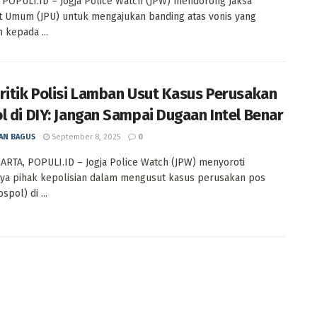
POPULI.ID – Jogja Police Watch (JPW) mendorong Jaksa
 Umum (JPU) untuk mengajukan banding atas vonis yang
 kepada ...
ritik Polisi Lamban Usut Kasus Perusakan
l di DIY: Jangan Sampai Dugaan Intel Benar
AN BAGUS
September 8, 2025
0
TA, POPULI.ID – Jogja Police Watch (JPW) menyoroti
ya pihak kepolisian dalam mengusut kasus perusakan pos
spol) di ...