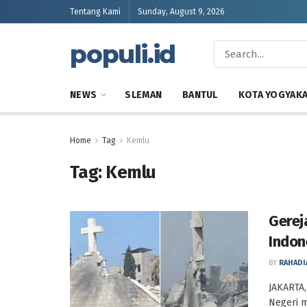
Tentang Kami
Sunday, August 9, 2026
populi.id
NEWS
SLEMAN
BANTUL
KOTA YOGYAK
Home
Tag
Kemlu
Tag:
Kemlu
Gerej
Indon
BY
RAHADI
JAKARTA,
Negeri m