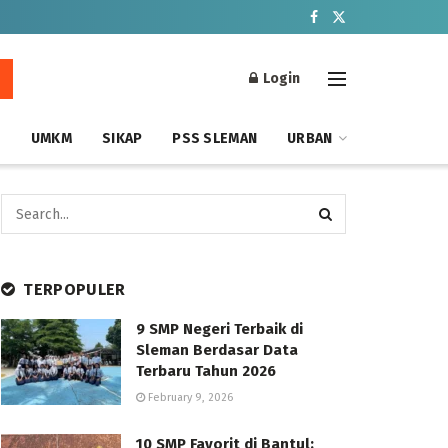
Login
S
UMKM
SIKAP
PSS SLEMAN
URBAN
TERPOPULER
9 SMP Negeri Terbaik di
Sleman Berdasar Data
Terbaru Tahun 2026
February 9, 2026
10 SMP Favorit di Bantul: