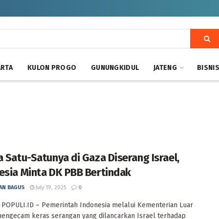
ARTA
KULON PROGO
GUNUNGKIDUL
JATENG
BISNI
a Satu-Satunya di Gaza Diserang Israel,
esia Minta DK PBB Bertindak
AN BAGUS
July 19, 2025
0
 POPULI.ID – Pemerintah Indonesia melalui Kementerian Luar
engecam keras serangan yang dilancarkan Israel terhadap