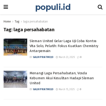
populi.id
Home
Tag
laga persahabatan
Tag:
laga persahabatan
Sleman United Gelar Laga Uji Coba Kontra
Vita Solo, Pelatih: Fokus Kuatkan Chemistry
Antarpemain
BY
GALIH PRIATMOJO
March 23, 2025
0
Menangi Laga Persahabatan, Vosda
Kebumen Akui Kesulitan Hadapi Sleman
United
BY
GALIH PRIATMOJO
March 15, 2025
0