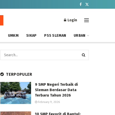
Login
S
UMKM
SIKAP
PSS SLEMAN
URBAN
TERPOPULER
9 SMP Negeri Terbaik di
Sleman Berdasar Data
Terbaru Tahun 2026
February 9, 2026
10 SMP Favorit di Bantul: