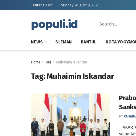
Tentang Kami
Sunday, August 9, 2026
populi.id
NEWS
SLEMAN
BANTUL
KOTA YOGYAK
Home
Tag
Muhaimin Iskandar
Tag:
Muhaimin Iskandar
Prabo
Sanks
BY
RAHADI
JAKARTA
sejumlah