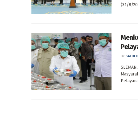
(31/8/20
Menko
Pelay
BY
GALIH 
SLEMAN,
Masyarak
Pelayana