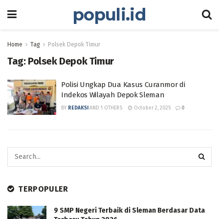
populi.id
Home
Tag
Polsek Depok Timur
Tag:
Polsek Depok Timur
Polisi Ungkap Dua Kasus Curanmor di
Indekos Wilayah Depok Sleman
BY
REDAKSI
AND
1 OTHERS
October 2, 2025
0
TERPOPULER
9 SMP Negeri Terbaik di Sleman Berdasar Data