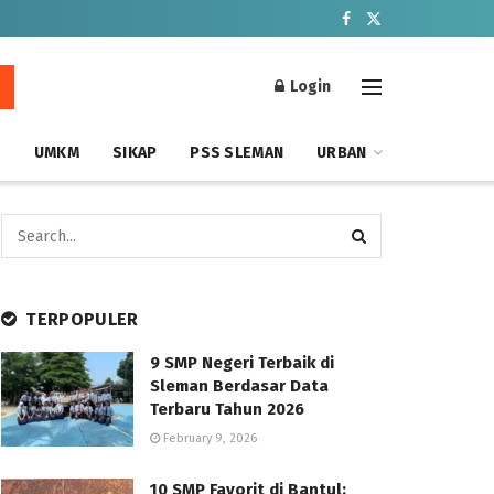
Login
S
UMKM
SIKAP
PSS SLEMAN
URBAN
TERPOPULER
9 SMP Negeri Terbaik di
Sleman Berdasar Data
Terbaru Tahun 2026
February 9, 2026
10 SMP Favorit di Bantul: