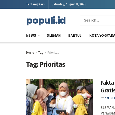
Tentang Kami
Saturday, August 8, 2026
populi.id
NEWS
SLEMAN
BANTUL
KOTA YOGYAK
Home
Tag
Prioritas
Tag:
Prioritas
Fakta
Grati
BY
GALIH 
SLEMAN, 
Pariwisa