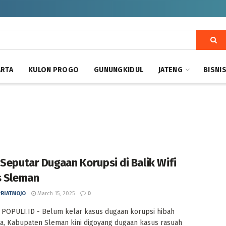
ARTA
KULON PROGO
GUNUNGKIDUL
JATENG
BISNI
 Seputar Dugaan Korupsi di Balik Wifi
s Sleman
PRIATMOJO
March 15, 2025
0
POPULI.ID - Belum kelar kasus dugaan korupsi hibah
ta, Kabupaten Sleman kini digoyang dugaan kasus rasuah