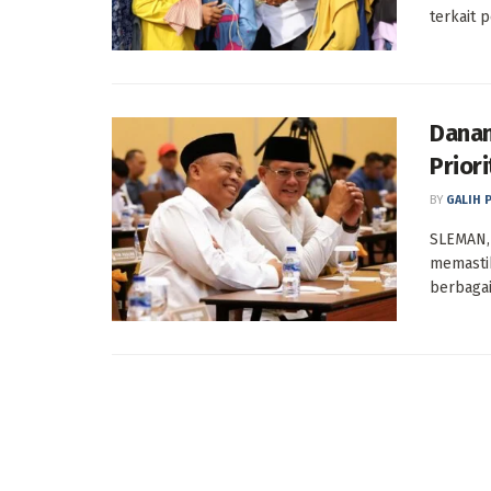
terkait 
Danan
Prior
BY
GALIH 
SLEMAN, 
memasti
berbagai