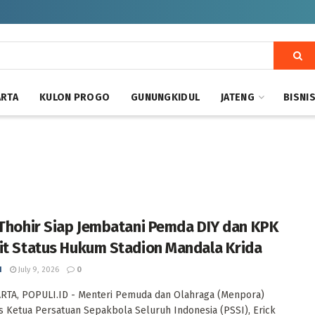
ARTA
KULON PROGO
GUNUNGKIDUL
JATENG
BISNI
 Thohir Siap Jembatani Pemda DIY dan KPK
it Status Hukum Stadion Mandala Krida
I
July 9, 2026
0
RTA, POPULI.ID - Menteri Pemuda dan Olahraga (Menpora)
s Ketua Persatuan Sepakbola Seluruh Indonesia (PSSI), Erick