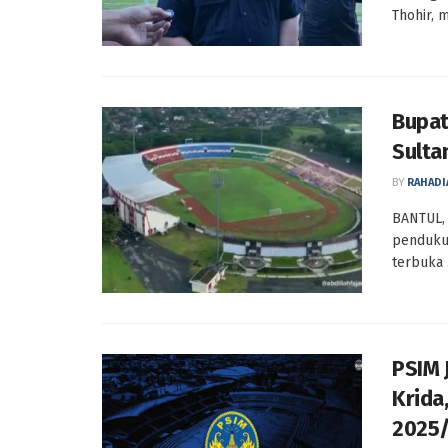
Thohir, 
Bupat
Sulta
BY
RAHADI
BANTUL, 
pendukun
terbuka .
PSIM 
Krida
2025