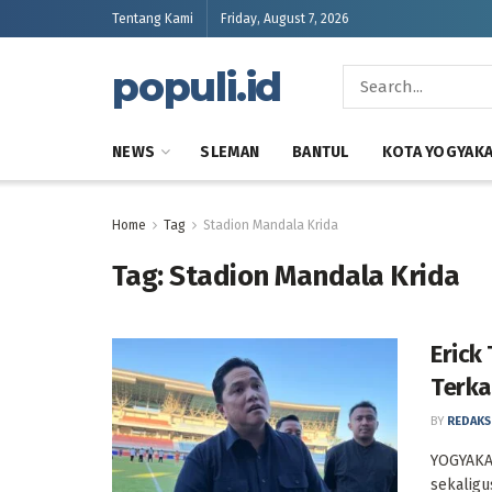
Tentang Kami
Friday, August 7, 2026
populi.id
NEWS
SLEMAN
BANTUL
KOTA YOGYAK
Home
Tag
Stadion Mandala Krida
Tag:
Stadion Mandala Krida
Erick
Terka
BY
REDAKS
YOGYAKA
sekaligu