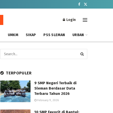
Login
S
UMKM
SIKAP
PSS SLEMAN
URBAN
TERPOPULER
9 SMP Negeri Terbaik di
Sleman Berdasar Data
Terbaru Tahun 2026
February 9, 2026
10 SMP Favorit di Bantul: