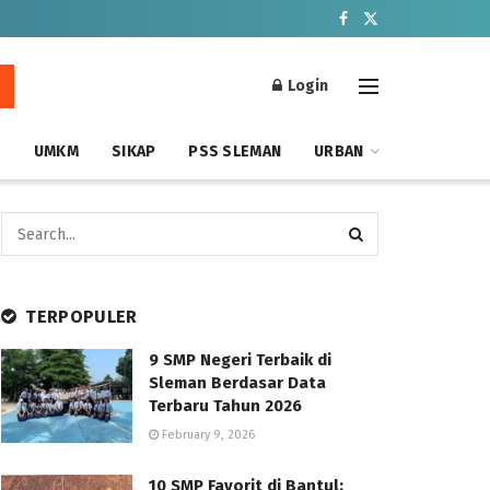
Login
S
UMKM
SIKAP
PSS SLEMAN
URBAN
TERPOPULER
9 SMP Negeri Terbaik di
Sleman Berdasar Data
Terbaru Tahun 2026
February 9, 2026
10 SMP Favorit di Bantul: