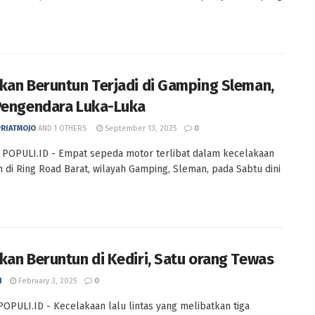
kan Beruntun Terjadi di Gamping Sleman,
Pengendara Luka-Luka
PRIATMOJO
AND
1 OTHERS
September 13, 2025
0
POPULI.ID - Empat sepeda motor terlibat dalam kecelakaan
 di Ring Road Barat, wilayah Gamping, Sleman, pada Sabtu dini
kan Beruntun di Kediri, Satu orang Tewas
I
February 3, 2025
0
POPULI.ID - Kecelakaan lalu lintas yang melibatkan tiga