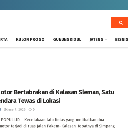
ARTA
KULON PROGO
GUNUNGKIDUL
JATENG
BISNI
otor Bertabrakan di Kalasan Sleman, Satu
ndara Tewas di Lokasi
I
June 9, 2026
0
POPULI.ID – Kecelakaan lalu lintas yang melibatkan dua
otor terjadi di ruas Jalan Pakem–Kalasan, tepatnya di Simpang