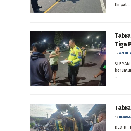
Empat ...
Tabra
Tiga 
BY
GALIH 
SLEMAN, 
beruntun
...
Tabra
BY
REDAKS
KEDIRI, 