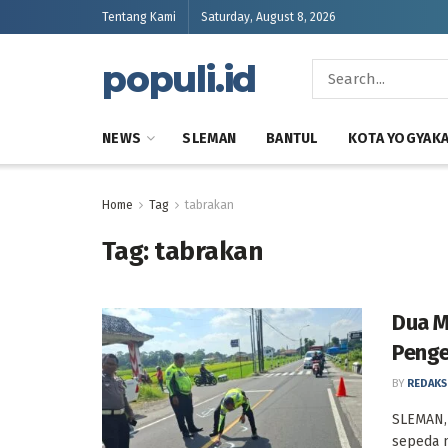
Tentang Kami
Saturday, August 8, 2026
populi.id
NEWS
SLEMAN
BANTUL
KOTA YOGYAK
Home
Tag
tabrakan
Tag:
tabrakan
Dua M
Penge
BY
REDAKS
SLEMAN, 
sepeda m