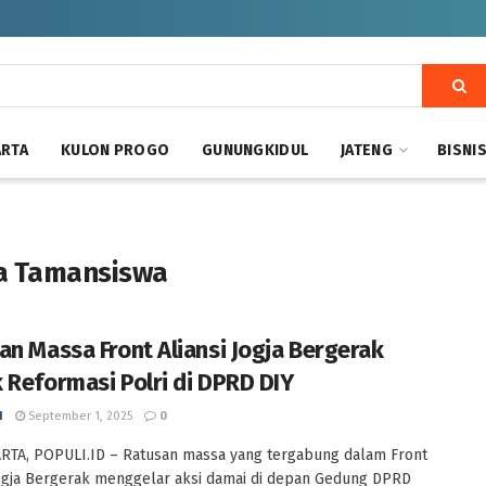
ARTA
KULON PROGO
GUNUNGKIDUL
JATENG
BISNI
ta Tamansiswa
an Massa Front Aliansi Jogja Bergerak
 Reformasi Polri di DPRD DIY
I
September 1, 2025
0
RTA, POPULI.ID – Ratusan massa yang tergabung dalam Front
Jogja Bergerak menggelar aksi damai di depan Gedung DPRD