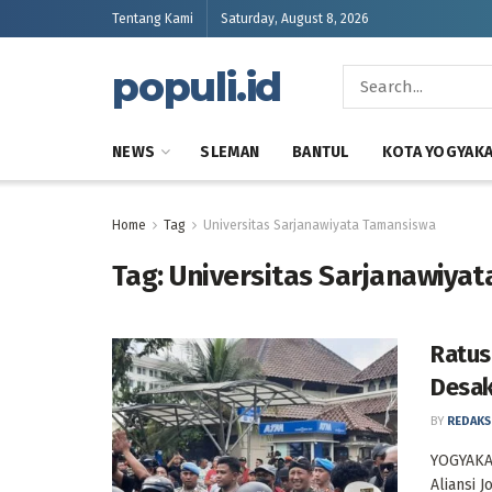
Tentang Kami
Saturday, August 8, 2026
populi.id
NEWS
SLEMAN
BANTUL
KOTA YOGYAK
Home
Tag
Universitas Sarjanawiyata Tamansiswa
Tag:
Universitas Sarjanawiya
Ratus
Desak
BY
REDAKS
YOGYAKA
Aliansi 