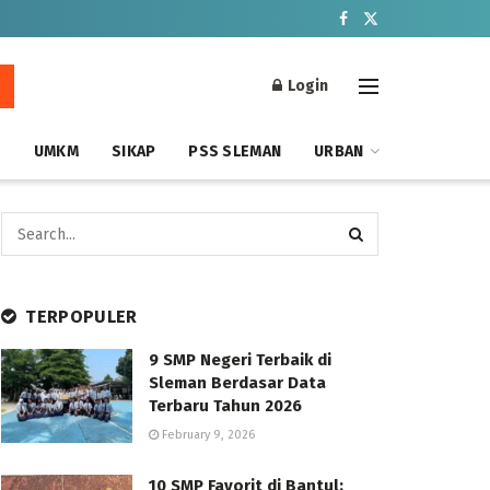
Login
S
UMKM
SIKAP
PSS SLEMAN
URBAN
TERPOPULER
9 SMP Negeri Terbaik di
Sleman Berdasar Data
Terbaru Tahun 2026
February 9, 2026
10 SMP Favorit di Bantul: