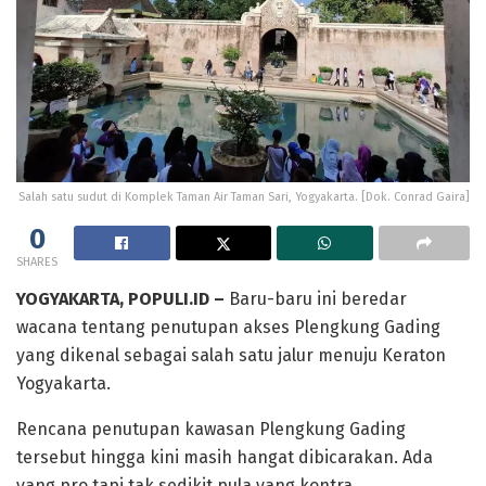
Salah satu sudut di Komplek Taman Air Taman Sari, Yogyakarta. [Dok. Conrad Gaira]
0
SHARES
YOGYAKARTA, POPULI.ID –
Baru-baru ini beredar
wacana tentang penutupan akses Plengkung Gading
yang dikenal sebagai salah satu jalur menuju Keraton
Yogyakarta.
Rencana penutupan kawasan Plengkung Gading
tersebut hingga kini masih hangat dibicarakan. Ada
yang pro tapi tak sedikit pula yang kontra.