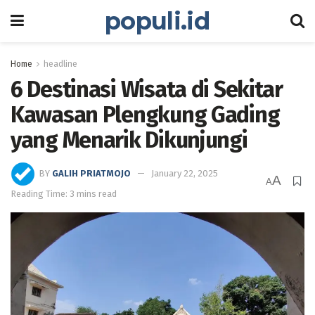
populi.id
Home
headline
6 Destinasi Wisata di Sekitar
Kawasan Plengkung Gading
yang Menarik Dikunjungi
BY
GALIH PRIATMOJO
January 22, 2025
A
A
Reading Time: 3 mins read