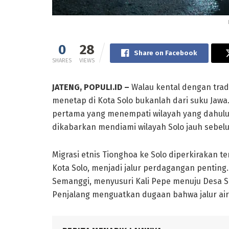
0
28
Share on Facebook
SHARES
VIEWS
JATENG, POPULI.ID –
Walau kental dengan trad
menetap di Kota Solo bukanlah dari suku Jaw
pertama yang menempati wilayah yang dahul
dikabarkan mendiami wilayah Solo jauh sebel
Migrasi etnis Tionghoa ke Solo diperkirakan ter
Kota Solo, menjadi jalur perdagangan penting
Semanggi, menyusuri Kali Pepe menuju Desa 
Penjalang menguatkan dugaan bahwa jalur ai