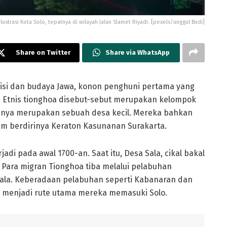
Ilustrasi Kota Solo, tepatnya di wilayah Jalan Slamet Riyadi. [pexels/unggul Budi]
Share on Twitter
Share via WhatsApp
isi dan budaya Jawa, konon penghuni pertama yang
a. Etnis tionghoa disebut-sebut merupakan kelompok
unya merupakan sebuah desa kecil. Mereka bahkan
um berdirinya Keraton Kasunanan Surakarta.
jadi pada awal 1700-an. Saat itu, Desa Sala, cikal bakal
. Para migran Tionghoa tiba melalui pelabuhan
Sala. Keberadaan pelabuhan seperti Kabanaran dan
r menjadi rute utama mereka memasuki Solo.