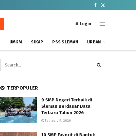
Login
S
UMKM
SIKAP
PSS SLEMAN
URBAN
TERPOPULER
9 SMP Negeri Terbaik di
Sleman Berdasar Data
Terbaru Tahun 2026
February 9, 2026
10 SMP Favorit di Bantul: