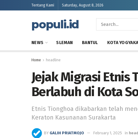
Tentang Kami
Saturday, August 8, 2026
populi.id
NEWS
SLEMAN
BANTUL
KOTA YOGYAK
Home
headline
Jejak Migrasi Etnis
Berlabuh di Kota So
Etnis Tionghoa dikabarkan telah men
Keraton Kasunanan Surakarta
BY
GALIH PRIATMOJO
February 1, 2025
in
head