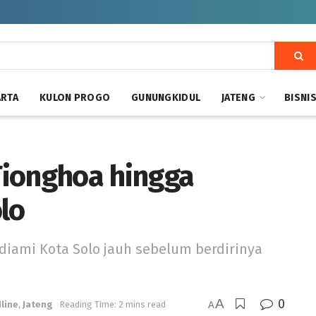
ARTA
KULON PROGO
GUNUNGKIDUL
JATENG
BISNI
 Tionghoa hingga
lo
diami Kota Solo jauh sebelum berdirinya
A
0
line
,
Jateng
Reading Time: 2 mins read
A