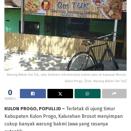
Warung Bakmi Om Tuk, satu diantara rekomendasi bakmi jawa di kawasan Brosot,
Kulon Progo. [Dok. Warung Bakmi Om Tuk]
0
SHARES
KULON PROGO, POPULI.ID –
Terletak di ujung timur
Kabupaten Kulon Progo, Kalurahan Brosot menyimpan
cukup banyak warung bakmi Jawa yang rasanya