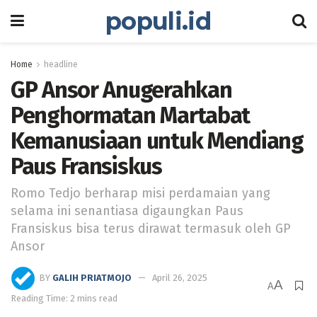
populi.id
Home
headline
GP Ansor Anugerahkan
Penghormatan Martabat
Kemanusiaan untuk Mendiang
Paus Fransiskus
Romo Tedjo berharap misi perdamaian yang
selama ini senantiasa digaungkan Paus
Fransiskus bisa terus dirawat termasuk oleh GP
Ansor
BY
GALIH PRIATMOJO
April 26, 2025
A
A
Reading Time: 2 mins read