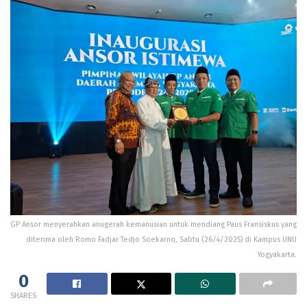
GP Ansor menyerahkan anugerah kemanusian untuk mendiang Paus Fransiskus yang
diterima oleh Romo Fadjar Tedjo Soekarno, Sabtu (26/4/2025) di Kampus UNU
Yogyakarta.
0
SHARES