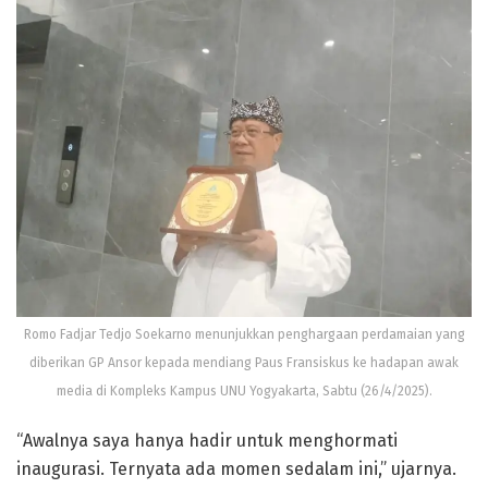
Romo Fadjar Tedjo Soekarno menunjukkan penghargaan perdamaian yang
diberikan GP Ansor kepada mendiang Paus Fransiskus ke hadapan awak
media di Kompleks Kampus UNU Yogyakarta, Sabtu (26/4/2025).
“Awalnya saya hanya hadir untuk menghormati
inaugurasi. Ternyata ada momen sedalam ini,” ujarnya.