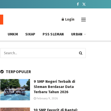
Login
S
UMKM
SIKAP
PSS SLEMAN
URBAN
TERPOPULER
9 SMP Negeri Terbaik di
Sleman Berdasar Data
Terbaru Tahun 2026
February 9, 2026
10 SMP Favorit di Bantul: