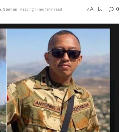
A
0
e
,
Sleman
Reading Time: 1 min read
A