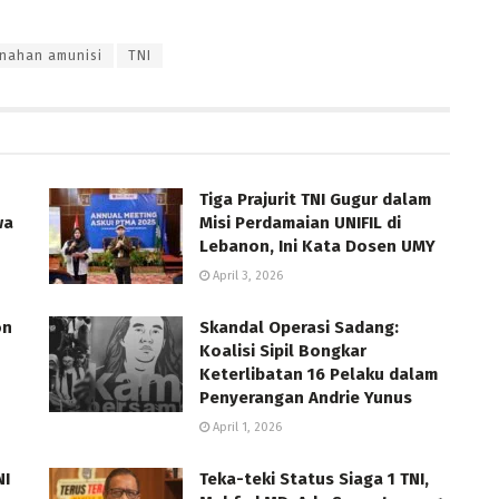
nahan amunisi
TNI
Tiga Prajurit TNI Gugur dalam
wa
Misi Perdamaian UNIFIL di
Lebanon, Ini Kata Dosen UMY
April 3, 2026
on
Skandal Operasi Sadang:
Koalisi Sipil Bongkar
Keterlibatan 16 Pelaku dalam
Penyerangan Andrie Yunus
April 1, 2026
NI
Teka-teki Status Siaga 1 TNI,