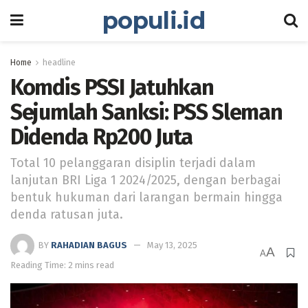
populi.id
Home
headline
Komdis PSSI Jatuhkan
Sejumlah Sanksi: PSS Sleman
Didenda Rp200 Juta
Total 10 pelanggaran disiplin terjadi dalam
lanjutan BRI Liga 1 2024/2025, dengan berbagai
bentuk hukuman dari larangan bermain hingga
denda ratusan juta.
BY
RAHADIAN BAGUS
May 13, 2025
A
A
Reading Time: 2 mins read