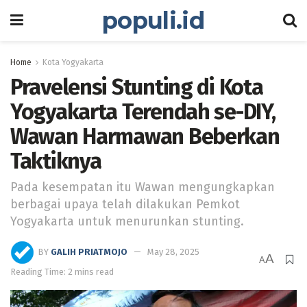
populi.id
Home
Kota Yogyakarta
Pravelensi Stunting di Kota
Yogyakarta Terendah se-DIY,
Wawan Harmawan Beberkan
Taktiknya
Pada kesempatan itu Wawan mengungkapkan
berbagai upaya telah dilakukan Pemkot
Yogyakarta untuk menurunkan stunting.
BY
GALIH PRIATMOJO
May 28, 2025
A
A
Reading Time: 2 mins read