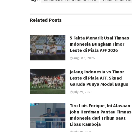
Tags:
kualifikasi Piala Dunia 2026
Piala Dunia 20
Related
Posts
5 Fakta Menarik Usai Timnas
Indonesia Bungkam Timor
Leste di Piala AFF 2026
August 1, 2026
Jelang Indonesia vs Timor
Leste di Piala AFF, Skuad
Garuda Punya Modal Bagus
July 29, 2026
Tiru Luis Enrique, Ini Alasaan
John Herdman Pantau Timnas
Indonesia dari Tribun saat
Libas Kamboja