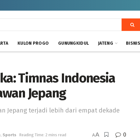
ARTA
KULON PROGO
GUNUNGKIDUL
JATENG
BISNI
aka: Timnas Indonesia
Lawan Jepang
n Jepang terjadi lebih dari empat dekade
A
0
e
,
Sports
Reading Time: 2 mins read
A