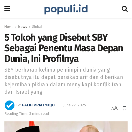
populi.id
Home
News
Global
5 Tokoh yang Disebut SBY
Sebagai Penentu Masa Depan
Dunia, Ini Profilnya
SBY berharap kelima pemimpin dunia yang
disebutnya itu dapat bersikap arif dan diberikan
kejernihan pikiran dalam menyikapi konflik Iran
dan Israel yang
BY
GALIH PRIATMOJO
June 22, 2025
A
A
Reading Time: 3 mins read