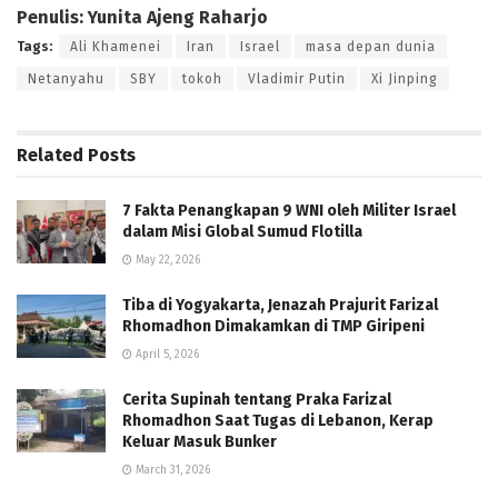
Penulis: Yunita Ajeng Raharjo
Tags:
Ali Khamenei
Iran
Israel
masa depan dunia
Netanyahu
SBY
tokoh
Vladimir Putin
Xi Jinping
Related
Posts
7 Fakta Penangkapan 9 WNI oleh Militer Israel
dalam Misi Global Sumud Flotilla
May 22, 2026
Tiba di Yogyakarta, Jenazah Prajurit Farizal
Rhomadhon Dimakamkan di TMP Giripeni
April 5, 2026
Cerita Supinah tentang Praka Farizal
Rhomadhon Saat Tugas di Lebanon, Kerap
Keluar Masuk Bunker
March 31, 2026