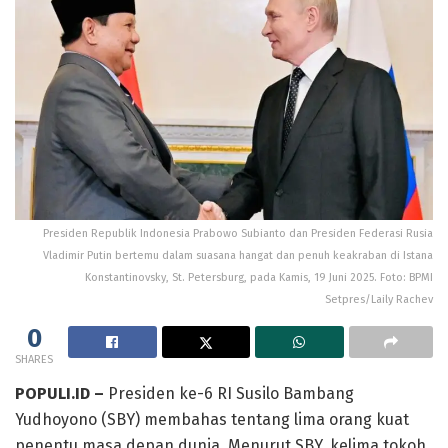
Presiden Republik Indonesia Prabowo Subianto dan Presiden Federasi Rusia
Vladimir Putin bertemu dalam suasana hangat dan penuh keakraban di Istana
Konstantinovsky, St. Petersburg, pada Kamis, 19 Juni 2025. Foto: BPMI
Setpres/Laily Rachev
0
SHARES
POPULI.ID –
Presiden ke-6 RI Susilo Bambang
Yudhoyono (SBY) membahas tentang lima orang kuat
penentu masa depan dunia. Menurut SBY, kelima tokoh