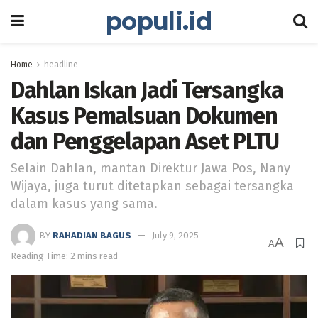
populi.id
Home
headline
Dahlan Iskan Jadi Tersangka
Kasus Pemalsuan Dokumen
dan Penggelapan Aset PLTU
Selain Dahlan, mantan Direktur Jawa Pos, Nany
Wijaya, juga turut ditetapkan sebagai tersangka
dalam kasus yang sama.
BY
RAHADIAN BAGUS
July 9, 2025
A
A
Reading Time: 2 mins read