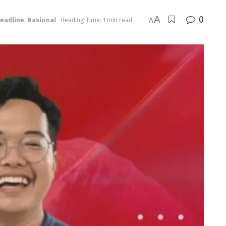
A
0
eadline
,
Nasional
Reading Time: 1 min read
A