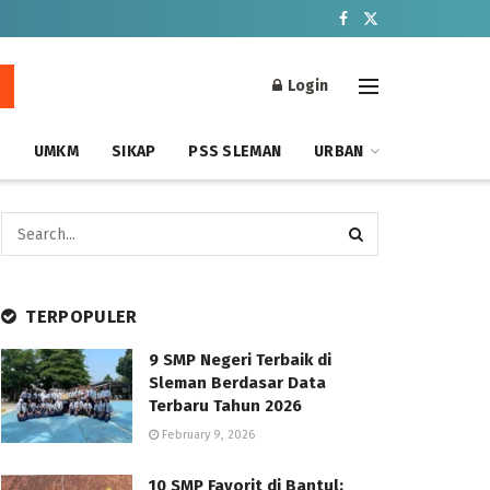
Login
S
UMKM
SIKAP
PSS SLEMAN
URBAN
TERPOPULER
9 SMP Negeri Terbaik di
Sleman Berdasar Data
Terbaru Tahun 2026
February 9, 2026
10 SMP Favorit di Bantul: