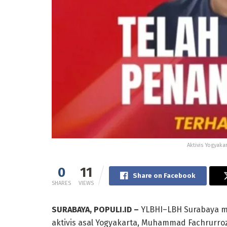
Aktivis Yogyaka
0
11
Share on Facebook
SHARES
VIEWS
SURABAYA, POPULI.ID –
YLBHI–LBH Surabaya m
aktivis asal Yogyakarta, Muhammad Fachrurroz