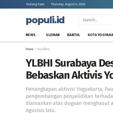
Tentang Kami
Thursday, August 6, 2026
populi.id
NEWS
SLEMAN
BANTUL
KOTA YOGYAK
Home
headline
YLBHI Surabaya De
Bebaskan Aktivis Y
Penangkapan aktivisi Yogyakarta, Pau
pengembangan penyelidikan terhadap 
diamankan atas dugaan menghasut ak
Agustus lalu.