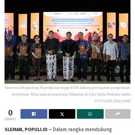
Kemensos RI gandeng 16 perguruan tinggi di DIY dukung percepatan pengentasan
kemiskinan. Kerja sama kesepakatan dilakukan di Grha Sabha Pramana, Kamis
(17/7/2025). [Dok UGM]
0
SHARES
SLEMAN, POPULI.ID –
Dalam rangka mendukung