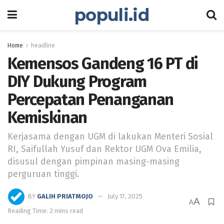
populi.id
Home
headline
Kemensos Gandeng 16 PT di
DIY Dukung Program
Percepatan Penanganan
Kemiskinan
Kerjasama dengan UGM di lakukan Menteri Sosial
RI, Saifullah Yusuf dan Rektor UGM Ova Emilia,
disusul dengan pimpinan masing-masing
perguruan tinggi.
BY
GALIH PRIATMOJO
July 17, 2025
A
A
Reading Time: 2 mins read