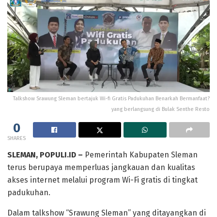
Talkshow Srawung Sleman bertajuk Wi-fi Gratis Padukuhan Benarkah Bermanfaat?
yang berlangsung di Bulak Senthe Resto
0
SHARES
SLEMAN, POPULI.ID –
Pemerintah Kabupaten Sleman
terus berupaya memperluas jangkauan dan kualitas
akses internet melalui program Wi-Fi gratis di tingkat
padukuhan.
Dalam talkshow “Srawung Sleman” yang ditayangkan di