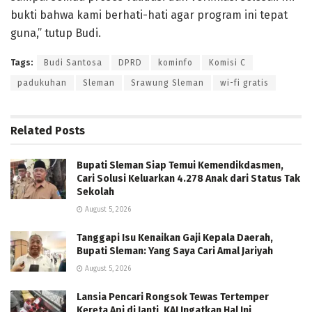
bukti bahwa kami berhati-hati agar program ini tepat
guna,” tutup Budi.
Tags:
Budi Santosa
DPRD
kominfo
Komisi C
padukuhan
Sleman
Srawung Sleman
wi-fi gratis
Related
Posts
Bupati Sleman Siap Temui Kemendikdasmen,
Cari Solusi Keluarkan 4.278 Anak dari Status Tak
Sekolah
August 5, 2026
Tanggapi Isu Kenaikan Gaji Kepala Daerah,
Bupati Sleman: Yang Saya Cari Amal Jariyah
August 5, 2026
Lansia Pencari Rongsok Tewas Tertemper
Kereta Api di Janti, KAI Ingatkan Hal Ini