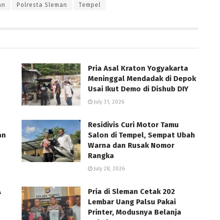
an
Polresta Sleman
Tempel
Pria Asal Kraton Yogyakarta
Meninggal Mendadak di Depok
Usai Ikut Demo di Dishub DIY
July 31, 2026
Residivis Curi Motor Tamu
an
Salon di Tempel, Sempat Ubah
Warna dan Rusak Nomor
Rangka
July 28, 2026
A
Pria di Sleman Cetak 202
Lembar Uang Palsu Pakai
Printer, Modusnya Belanja