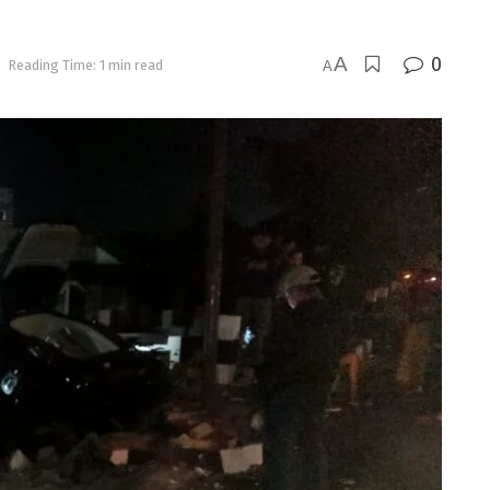
A
0
Reading Time: 1 min read
A