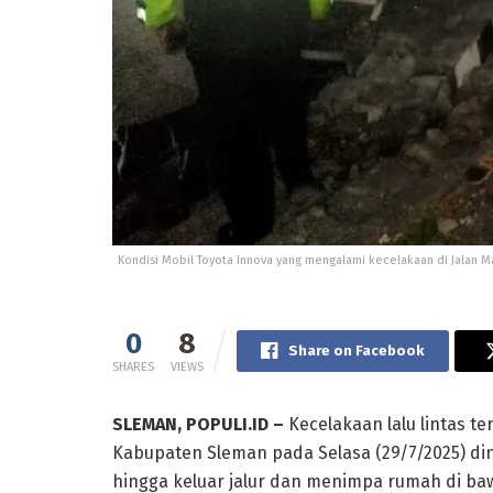
Kondisi Mobil Toyota Innova yang mengalami kecelakaan di Jalan M
0
8
Share on Facebook
SHARES
VIEWS
SLEMAN, POPULI.ID –
Kecelakaan lalu lintas te
Kabupaten Sleman pada Selasa (29/7/2025) dini
hingga keluar jalur dan menimpa rumah di baw