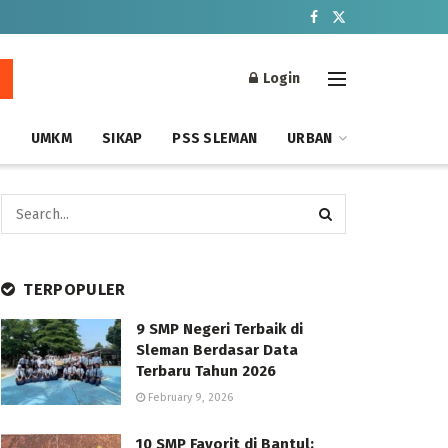
Login
S
UMKM
SIKAP
PSS SLEMAN
URBAN
TERPOPULER
9 SMP Negeri Terbaik di
Sleman Berdasar Data
Terbaru Tahun 2026
February 9, 2026
10 SMP Favorit di Bantul: