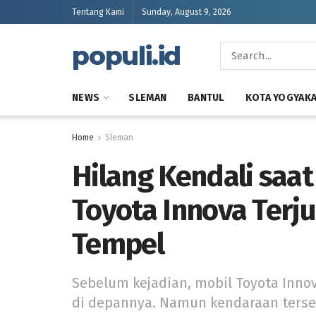
Tentang Kami
Sunday, August 9, 2026
populi.id
NEWS
SLEMAN
BANTUL
KOTA YOGYAK
Home
Sleman
Hilang Kendali saat
Toyota Innova Terj
Tempel
Sebelum kejadian, mobil Toyota Inn
di depannya. Namun kendaraan terse