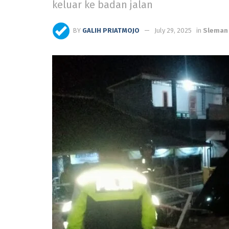
keluar ke badan jalan
BY
GALIH PRIATMOJO
July 29, 2025
in
Sleman