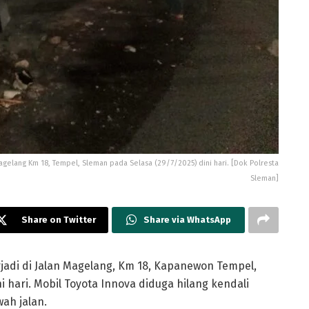
agelang Km 18, Tempel, Sleman pada Selasa (29/7/2025) dini hari. [Dok Polresta
Sleman]
Share on Twitter
Share via WhatsApp
rjadi di Jalan Magelang, Km 18, Kapanewon Tempel,
 hari. Mobil Toyota Innova diduga hilang kendali
ah jalan.