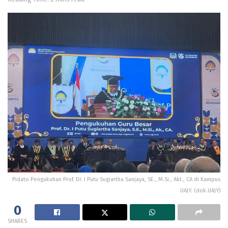
Pidato Pengukuhan Prof. Dr. I Putu Sugiartha Sanjaya, SE., M.Si., Akt., CA di Kampus
UAJY. (dok.UAJY)
0
SHARES