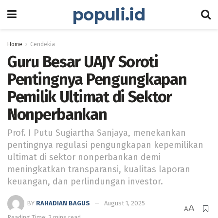
populi.id
Home
Cendekia
Guru Besar UAJY Soroti
Pentingnya Pengungkapan
Pemilik Ultimat di Sektor
Nonperbankan
Prof. I Putu Sugiartha Sanjaya, menekankan
pentingnya regulasi pengungkapan kepemilikan
ultimat di sektor nonperbankan demi
meningkatkan transparansi, kualitas laporan
keuangan, dan perlindungan investor.
BY
RAHADIAN BAGUS
August 1, 2025
A
A
Reading Time: 2 mins read