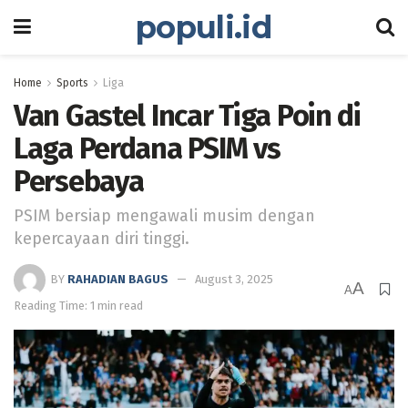
populi.id
Home
Sports
Liga
Van Gastel Incar Tiga Poin di
Laga Perdana PSIM vs
Persebaya
PSIM bersiap mengawali musim dengan
kepercayaan diri tinggi.
BY
RAHADIAN BAGUS
August 3, 2025
A
A
Reading Time: 1 min read