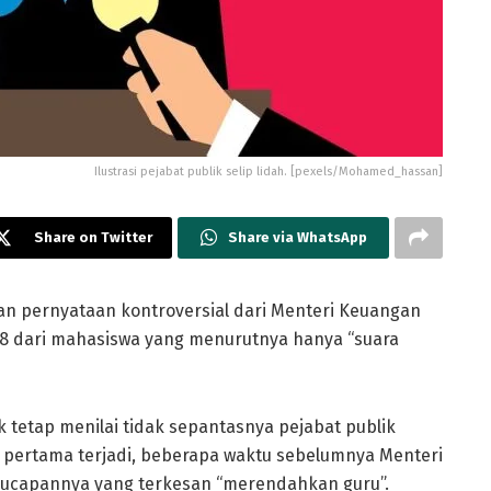
Ilustrasi pejabat publik selip lidah. [pexels/Mohamed_hassan]
Share on Twitter
Share via WhatsApp
n pernyataan kontroversial dari Menteri Keuangan
7+8 dari mahasiswa yang menurutnya hanya “suara
 tetap menilai tidak sepantasnya pejabat publik
i pertama terjadi, beberapa waktu sebelumnya Menteri
 ucapannya yang terkesan “merendahkan guru”.