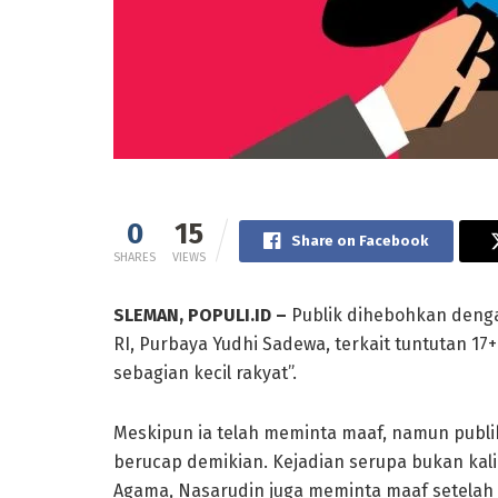
0
15
Share on Facebook
SHARES
VIEWS
SLEMAN, POPULI.ID –
Publik dihebohkan denga
RI, Purbaya Yudhi Sadewa, terkait tuntutan 1
sebagian kecil rakyat”.
Meskipun ia telah meminta maaf, namun publik
berucap demikian. Kejadian serupa bukan kal
Agama, Nasarudin juga meminta maaf setelah