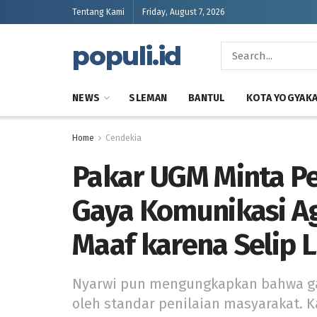
Tentang Kami
Friday, August 7, 2026
populi.id
NEWS
SLEMAN
BANTUL
KOTA YOGYAK
Home
Cendekia
Pakar UGM Minta Pe
Gaya Komunikasi Ag
Maaf karena Selip 
Nyarwi pun mengungkapkan bahwa ga
oleh standar penilaian masyarakat. 