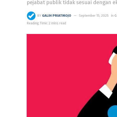
pejabat publik tidak sesuai dengan e
BY
GALIH PRIATMOJO
September 15, 2025
in
C
Reading Time: 2 mins read