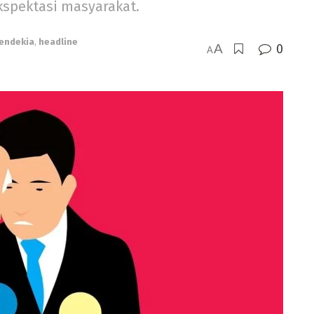
kspektasi masyarakat.
endekia
,
headline
A
0
A