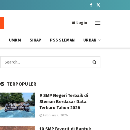
Login
S
UMKM
SIKAP
PSS SLEMAN
URBAN
TERPOPULER
9 SMP Negeri Terbaik di
Sleman Berdasar Data
Terbaru Tahun 2026
February 9, 2026
10 SMP Favorit di Bantul: