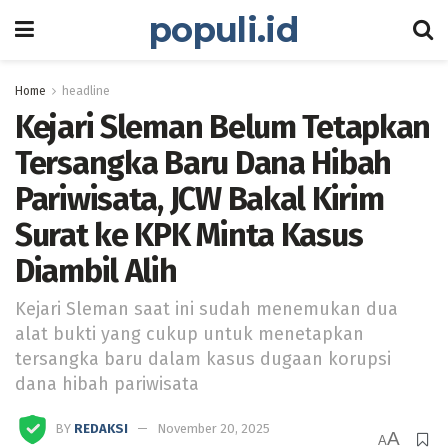
populi.id
Home
headline
Kejari Sleman Belum Tetapkan
Tersangka Baru Dana Hibah
Pariwisata, JCW Bakal Kirim
Surat ke KPK Minta Kasus
Diambil Alih
Kejari Sleman saat ini sudah menemukan dua
alat bukti yang cukup untuk menetapkan
tersangka baru dalam kasus dugaan korupsi
dana hibah pariwisata
BY
REDAKSI
November 20, 2025
A
A