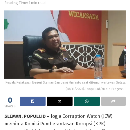
Reading Time: 1 min read
Kepala Kejaksaan Negeri Sleman Bambang Yunianto saat ditemui wartawan Selasa
(18/11/2025). [populi.id/Hadid Pangestu]
0
SHARES
SLEMAN, POPULI.ID –
Jogja Corruption Watch (JCW)
meminta Komisi Pemberantasan Korupsi (KPK)