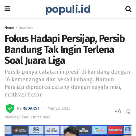
populi.id
Home
headline
Fokus Hadapi Persijap, Persib
Bandung Tak Ingin Terlena
Soal Juara Liga
Persib punya catatan impresif di kandang dengan
16 kemenangan dan sekali imbang. Namun
Persijap diprediksi datang dengan segala misi,
motivasi besar
BY
REDAKSI
May 22, 2026
A
A
Reading Time: 2 mins read