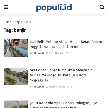
populi.id
Home
Tag
banjir
Tag:
banjir
Kali Belik Meluap Akibat Hujan Deras, Pemkot
Yogyakarta akan Lakukan Ini
BY
REDAKSI
April 11, 2026
0
Viral Video Banjir Tumpukan Sampah di
Sungai Winongo, Ini Kata DLH Kota
Yogyakarta
BY
REDAKSI
March 29, 2026
0
Jalur KA Terdampak Banjir Grobogan, Tiga
Perjalanan Kereta Dialihkan