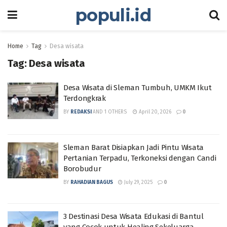
populi.id
Home
Tag
Desa wisata
Tag:
Desa wisata
Desa Wisata di Sleman Tumbuh, UMKM Ikut
Terdongkrak
BY
REDAKSI
AND
1 OTHERS
April 20, 2026
0
Sleman Barat Disiapkan Jadi Pintu Wisata
Pertanian Terpadu, Terkoneksi dengan Candi
Borobudur
BY
RAHADIAN BAGUS
July 29, 2025
0
3 Destinasi Desa Wisata Edukasi di Bantul
yang Cocok untuk Healing Sekeluarga