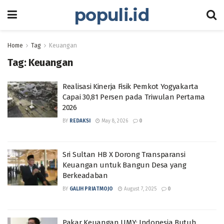
populi.id
Home
Tag
Keuangan
Tag:
Keuangan
Realisasi Kinerja Fisik Pemkot Yogyakarta
Capai 30,81 Persen pada Triwulan Pertama
2026
BY
REDAKSI
May 8, 2026
0
Sri Sultan HB X Dorong Transparansi
Keuangan untuk Bangun Desa yang
Berkeadaban
BY
GALIH PRIATMOJO
August 7, 2025
0
Pakar Keuangan UMY: Indonesia Butuh