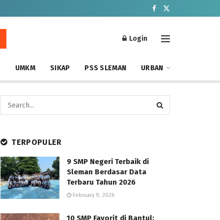
Login
S
UMKM
SIKAP
PSS SLEMAN
URBAN
TERPOPULER
9 SMP Negeri Terbaik di
Sleman Berdasar Data
Terbaru Tahun 2026
February 9, 2026
10 SMP Favorit di Bantul: