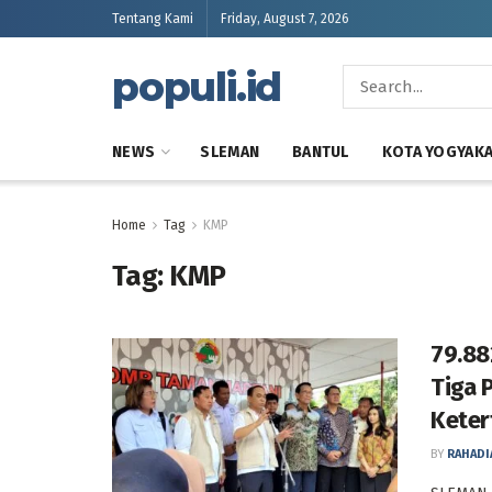
Tentang Kami
Friday, August 7, 2026
populi.id
NEWS
SLEMAN
BANTUL
KOTA YOGYAK
Home
Tag
KMP
Tag:
KMP
79.88
Tiga 
Keter
BY
RAHADI