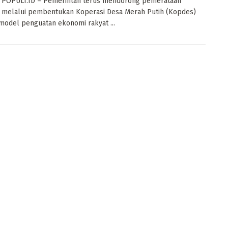
 POPULI.ID – Pemerintah terus mendorong pemerataan
 melalui pembentukan Koperasi Desa Merah Putih (Kopdes)
model penguatan ekonomi rakyat ...