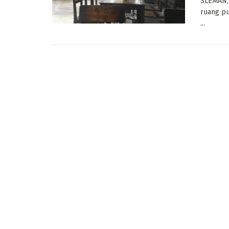
SLEMAN, 
ruang pu
...