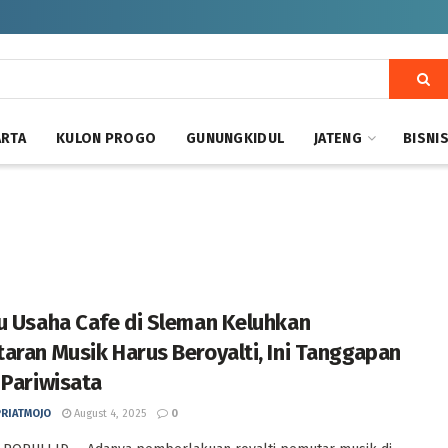
ARTA
KULON PROGO
GUNUNGKIDUL
JATENG
BISNI
u Usaha Cafe di Sleman Keluhkan
aran Musik Harus Beroyalti, Ini Tanggapan
 Pariwisata
PRIATMOJO
August 4, 2025
0