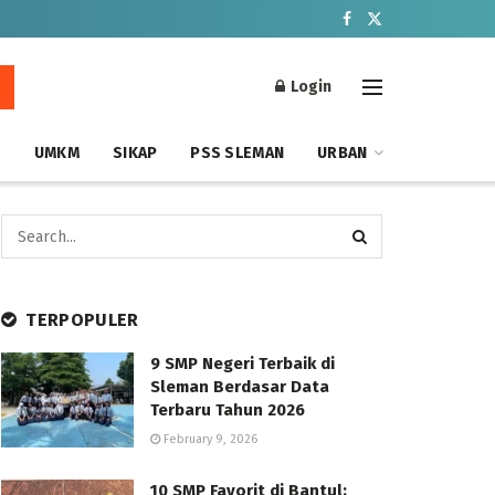
Login
S
UMKM
SIKAP
PSS SLEMAN
URBAN
TERPOPULER
9 SMP Negeri Terbaik di
Sleman Berdasar Data
Terbaru Tahun 2026
February 9, 2026
10 SMP Favorit di Bantul: