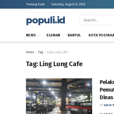
Tentang Kami
Saturday, August 8, 2026
populi.id
NEWS
SLEMAN
BANTUL
KOTA YOGYAK
Home
Tag
Ling Lung Cafe
Tag:
Ling Lung Cafe
Pelak
Pemut
Dinas
BY
GALIH 