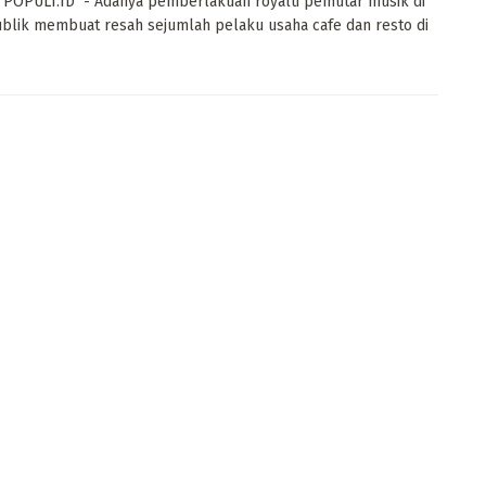
POPULI.ID - Adanya pemberlakuan royalti pemutar musik di
blik membuat resah sejumlah pelaku usaha cafe dan resto di