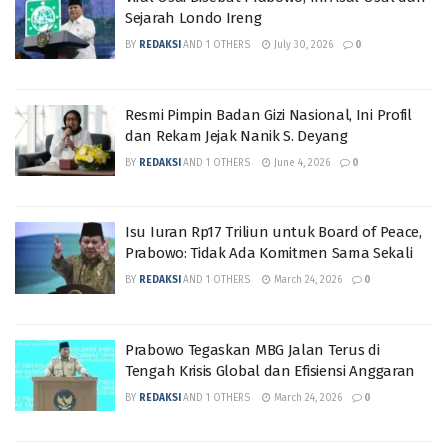
Sejarah Londo Ireng
BY
REDAKSI
AND
1 OTHERS
July 30, 2026
0
Resmi Pimpin Badan Gizi Nasional, Ini Profil
dan Rekam Jejak Nanik S. Deyang
BY
REDAKSI
AND
1 OTHERS
June 4, 2026
0
Isu Iuran Rp17 Triliun untuk Board of Peace,
Prabowo: Tidak Ada Komitmen Sama Sekali
BY
REDAKSI
AND
1 OTHERS
March 24, 2026
0
Prabowo Tegaskan MBG Jalan Terus di
Tengah Krisis Global dan Efisiensi Anggaran
BY
REDAKSI
AND
1 OTHERS
March 24, 2026
0