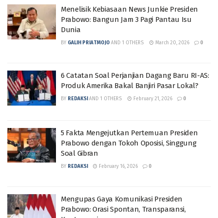
Menelisik Kebiasaan News Junkie Presiden
Prabowo: Bangun Jam 3 Pagi Pantau Isu
Dunia
BY
GALIH PRIATMOJO
AND
1 OTHERS
March 20, 2026
0
6 Catatan Soal Perjanjian Dagang Baru RI-AS:
Produk Amerika Bakal Banjiri Pasar Lokal?
BY
REDAKSI
AND
1 OTHERS
February 21, 2026
0
5 Fakta Mengejutkan Pertemuan Presiden
Prabowo dengan Tokoh Oposisi, Singgung
Soal Gibran
BY
REDAKSI
February 16, 2026
0
Mengupas Gaya Komunikasi Presiden
Prabowo: Orasi Spontan, Transparansi,