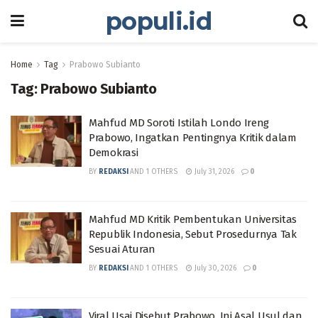
populi.id
Home
Tag
Prabowo Subianto
Tag:
Prabowo Subianto
Mahfud MD Soroti Istilah Londo Ireng
Prabowo, Ingatkan Pentingnya Kritik dalam
Demokrasi
BY
REDAKSI
AND
1 OTHERS
July 31, 2026
0
Mahfud MD Kritik Pembentukan Universitas
Republik Indonesia, Sebut Prosedurnya Tak
Sesuai Aturan
BY
REDAKSI
AND
1 OTHERS
July 30, 2026
0
Viral Usai Disebut Prabowo, Ini Asal Usul dan