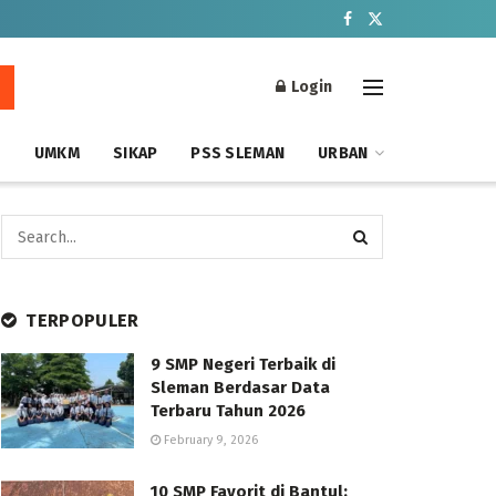
Login
S
UMKM
SIKAP
PSS SLEMAN
URBAN
TERPOPULER
9 SMP Negeri Terbaik di
Sleman Berdasar Data
Terbaru Tahun 2026
February 9, 2026
10 SMP Favorit di Bantul: