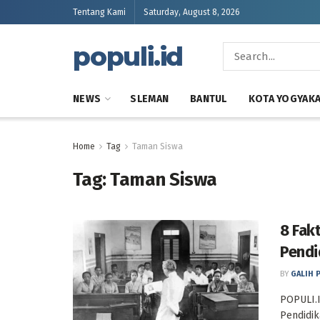
Tentang Kami
Saturday, August 8, 2026
populi.id
NEWS
SLEMAN
BANTUL
KOTA YOGYAK
Home
Tag
Taman Siswa
Tag:
Taman Siswa
8 Fak
Pendi
BY
GALIH 
POPULI.I
Pendidik