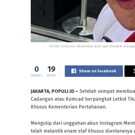
Deddy Corbuzier dikabarkan baru saja diangkat sebagai
0
19
Share on Facebook
SHARES
VIEWS
JAKARTA, POPULI.ID –
Setelah sempat membuat
Cadangan atau Komcad berpangkat Letkol Titul
Khusus Kementerian Pertahanan.
Mengutip dari unggahan akun Instagram Mente
telah melantik enam staf khusus diantaranya 