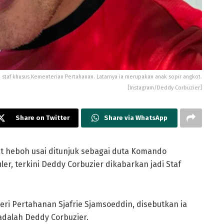
 staf khusus Kementerian Pertahanan. Latarnya ia merupakan anak sopir angkot.
[Instagram/Deddy Corbuzier]
Share on Twitter
Share via WhatsApp
 heboh usai ditunjuk sebagai duta Komando
er, terkini Deddy Corbuzier dikabarkan jadi Staf
ri Pertahanan Sjafrie Sjamsoeddin, disebutkan ia
adalah Deddy Corbuzier.