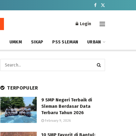
Login
S
UMKM
SIKAP
PSS SLEMAN
URBAN
TERPOPULER
9 SMP Negeri Terbaik di
Sleman Berdasar Data
Terbaru Tahun 2026
February 9, 2026
10 SMP Favorit di Bantul: