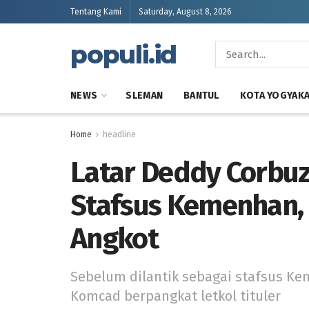
Tentang Kami
Saturday, August 8, 2026
populi.id
NEWS
SLEMAN
BANTUL
KOTA YOGYAK
Home
headline
Latar Deddy Corbuz
Stafsus Kemenhan, 
Angkot
Sebelum dilantik sebagai stafsus Ke
Komcad berpangkat letkol tituler