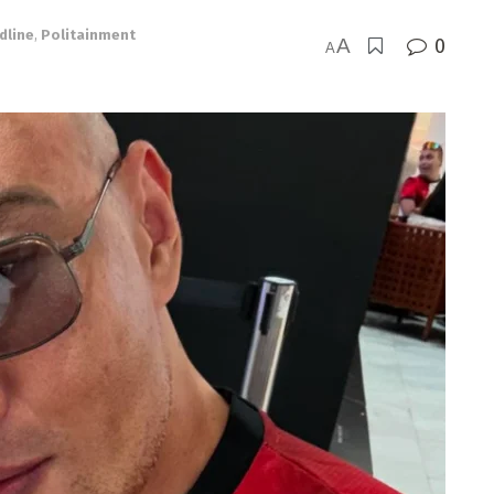
dline
,
Politainment
A
0
A