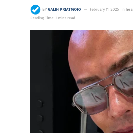
BY
GALIH PRIATMOJO
February 11, 2025
in
hea
Reading Time: 2 mins read