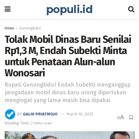
populi.id
Home
Gunungkidul
Tolak Mobil Dinas Baru Senilai
Rp1,3 M, Endah Subekti Minta
untuk Penataan Alun-alun
Wonosari
Bupati Gunungkidul Endah Subekti menganggap
pengadaan mobil dinas baru urung diperlukan
mengingat yang lama masih bisa dipakai
BY
GALIH PRIATMOJO
March 10, 2025
A
A
Reading Time: 2 mins read