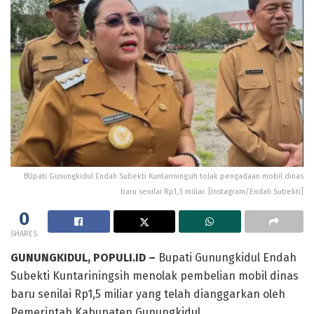
BUpati Gunungkidul Endah Subekti Kuntariningsih tolak pengadaan mobil dinas
baru senilai Rp1,3 miliar. [Instagram/Endah Subekti]
0
SHARES
GUNUNGKIDUL, POPULI.ID –
Bupati Gunungkidul Endah
Subekti Kuntariningsih menolak pembelian mobil dinas
baru senilai Rp1,5 miliar yang telah dianggarkan oleh
Pemerintah Kabupaten Gunungkidul.