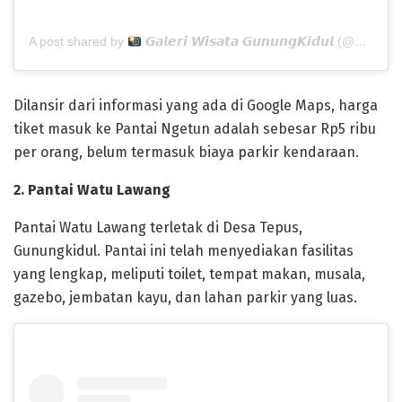
A post shared by
𝙂𝙖𝙡𝙚𝙧𝙞 𝙒𝙞𝙨𝙖𝙩𝙖 𝙂𝙪𝙣𝙪𝙣𝙜𝙆𝙞𝙙𝙪𝙡 (@gunungkidul.ig)
Dilansir dari informasi yang ada di Google Maps, harga
tiket masuk ke Pantai Ngetun adalah sebesar Rp5 ribu
per orang, belum termasuk biaya parkir kendaraan.
2. Pantai Watu Lawang
Pantai Watu Lawang terletak di Desa Tepus,
Gunungkidul. Pantai ini telah menyediakan fasilitas
yang lengkap, meliputi toilet, tempat makan, musala,
gazebo, jembatan kayu, dan lahan parkir yang luas.