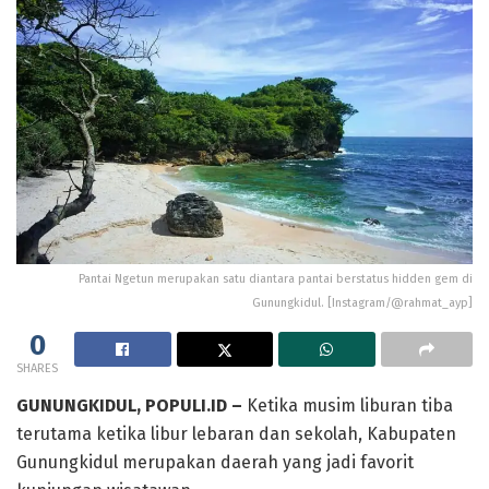
Pantai Ngetun merupakan satu diantara pantai berstatus hidden gem di
Gunungkidul. [Instagram/@rahmat_ayp]
0
SHARES
GUNUNGKIDUL, POPULI.ID –
Ketika musim liburan tiba
terutama ketika libur lebaran dan sekolah, Kabupaten
Gunungkidul merupakan daerah yang jadi favorit